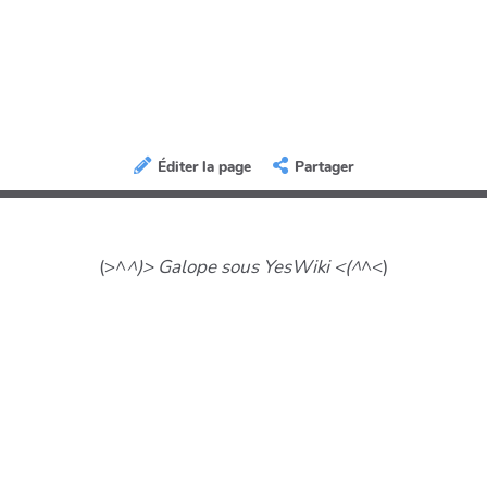
Éditer la page
Partager
(>^
^)> Galope sous YesWiki <(^
^<)