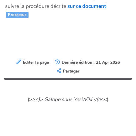
suivre la procédure décrite
sur ce document
Processus
Éditer la page
Dernière édition : 21 Apr 2026
Partager
(>^
^)> Galope sous YesWiki <(^
^<)