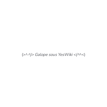
(>^
^)> Galope sous YesWiki <(^
^<)