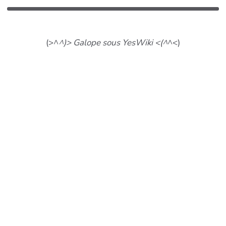
(>^
^)> Galope sous YesWiki <(^
^<)