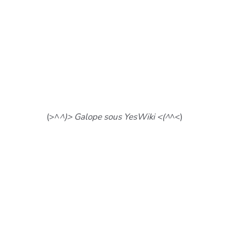
(>^
^)> Galope sous YesWiki <(^
^<)