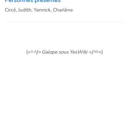
Circé, Judith, Yannick, Charlène
(>^
^)> Galope sous YesWiki <(^
^<)