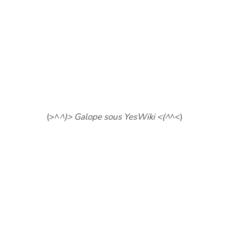
(>^
^)> Galope sous YesWiki <(^
^<)