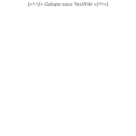
(>^
^)> Galope sous YesWiki <(^
^<)