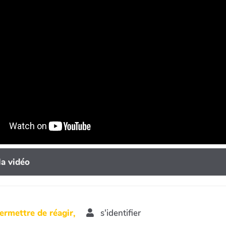
la vidéo
ermettre de réagir,
s'identifier