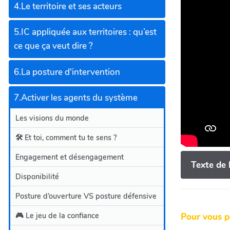
4.Le territoire et ses acteurs
5.IC appliquée aux territoires : qu’est
ce que ça veut dire ?
6.La posture d'intervention
7.Activer les agents du système
Les visions du monde
🛠️ Et toi, comment tu te sens ?
Engagement et désengagement
Texte de 
Disponibilité
Posture d’ouverture VS posture défensive
🎮 Le jeu de la confiance
Pour vous p