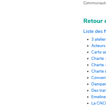
Communauté
Retour d
Liste des f
3 atelie
Acteurs
Carto a
Charte 
Charte -
Charte 
Convent
Dampar
Des tra
Emeline
La CNCD