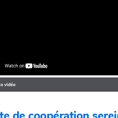
la vidéo
te de coopération sere