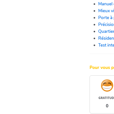
Manuel 
Mieux v
Porte à
Précisi
Quartier
Résiden
Test int
Pour vous p
GRATITUD
0