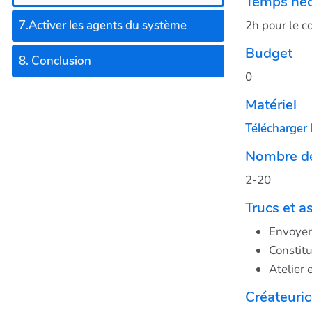
Temps néc
2h pour le co
7.Activer les agents du système
Budget
8. Conclusion
0
Matériel
Télécharger 
Nombre de
2-20
Trucs et a
Envoyer
Constit
Atelier 
Créateuri