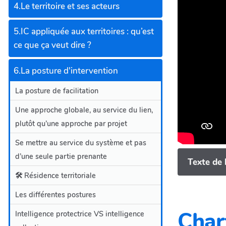
4.Le territoire et ses acteurs
5.IC appliquée aux territoires : qu’est
ce que ça veut dire ?
6.La posture d'intervention
La posture de facilitation
Une approche globale, au service du lien,
plutôt qu’une approche par projet
Se mettre au service du système et pas
d’une seule partie prenante
Texte de 
🛠️ Résidence territoriale
Les différentes postures
Char
Intelligence protectrice VS intelligence