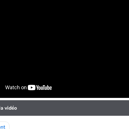
la vidéo
nt