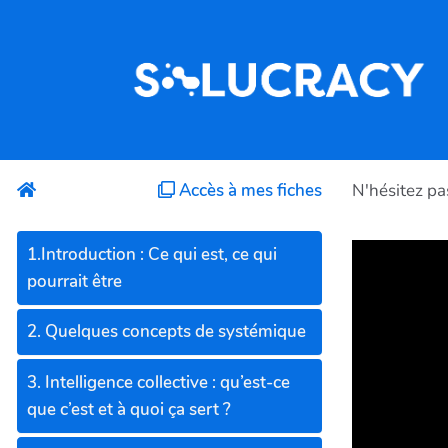
Aller au contenu principal
Accès à mes fiches
N'hésitez pa
1.Introduction : Ce qui est, ce qui
pourrait être
2. Quelques concepts de systémique
3. Intelligence collective : qu’est-ce
que c’est et à quoi ça sert ?