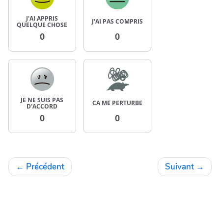
J'AI APPRIS
J'AI PAS COMPRIS
QUELQUE CHOSE
0
0
JE NE SUIS PAS
CA ME PERTURBE
D'ACCORD
0
0
←
Précédent
Suivant
→