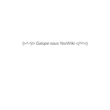
(>^
^)> Galope sous YesWiki <(^
^<)