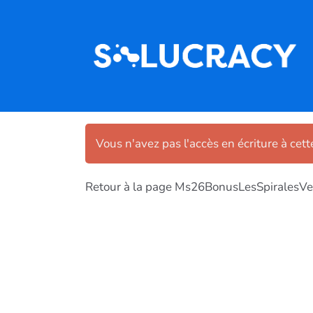
Aller au contenu principal
Vous n'avez pas l'accès en écriture à cet
Retour à la page Ms26BonusLesSpiralesV