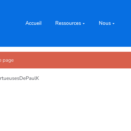
Accueil
Ressources
Nous
te page
ertueusesDePaulK