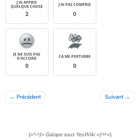
J'AI APPRIS
J'AI PAS COMPRIS
QUELQUE CHOSE
2
0
JE NE SUIS PAS
CA ME PERTURBE
D'ACCORD
0
0
←
Précédent
Suivant
→
(>^
^)> Galope sous YesWiki <(^
^<)