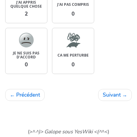
J'AI APPRIS
J'AI PAS COMPRIS
QUELQUE CHOSE
2
0
JE NE SUIS PAS
CA ME PERTURBE
D'ACCORD
0
0
←
Précédent
Suivant
→
(>^
^)> Galope sous YesWiki <(^
^<)