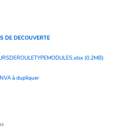
S DE DECOUVERTE
SDEROULETYPEMODULES.xlsx (0.2MB)
ANVA à dupliquer
us