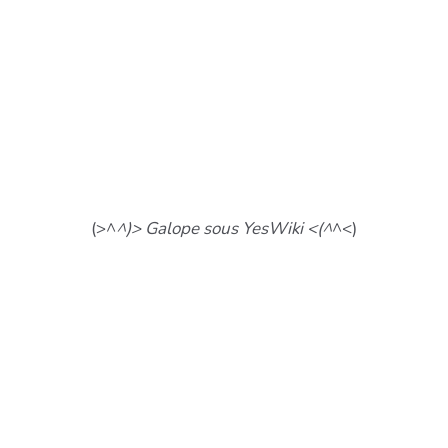
(>^
^)> Galope sous YesWiki <(^
^<)