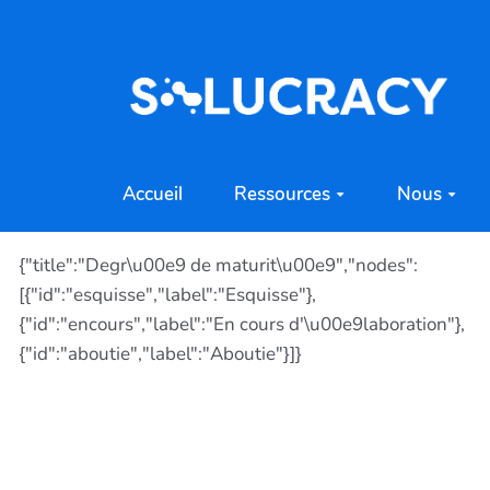
Aller au contenu principal
Accueil
Ressources
Nous
{"title":"Degr\u00e9 de maturit\u00e9","nodes":
[{"id":"esquisse","label":"Esquisse"},
{"id":"encours","label":"En cours d'\u00e9laboration"},
{"id":"aboutie","label":"Aboutie"}]}