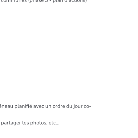
res communes (phase 3 - plan d'actions)
neau planifié avec un ordre du jour co-
partager les photos, etc...