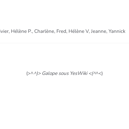
vier, Hélène P., Charlène, Fred, Hélène V, Jeanne, Yannick
(>^
^)> Galope sous YesWiki <(^
^<)