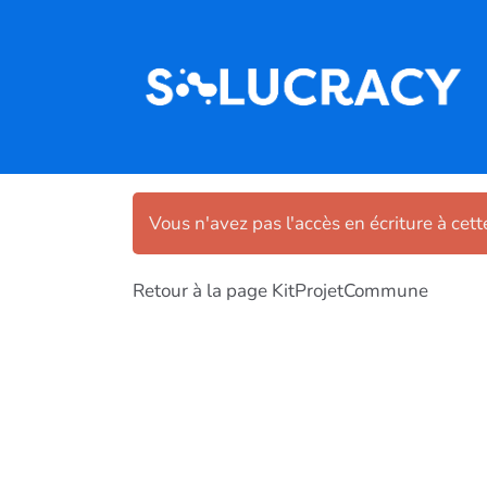
Aller au contenu principal
Vous n'avez pas l'accès en écriture à cet
Retour à la page KitProjetCommune