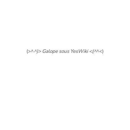
(>^
^)> Galope sous YesWiki <(^
^<)