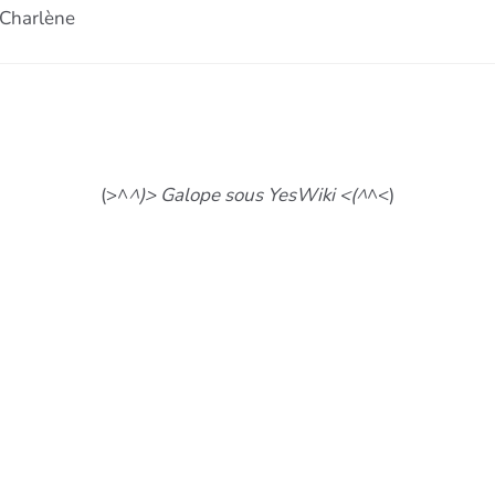
, Charlène
(>^
^)> Galope sous YesWiki <(^
^<)