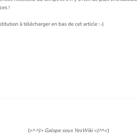
ces !
tution à télécharger en bas de cet article :-)
(>^
^)> Galope sous YesWiki <(^
^<)