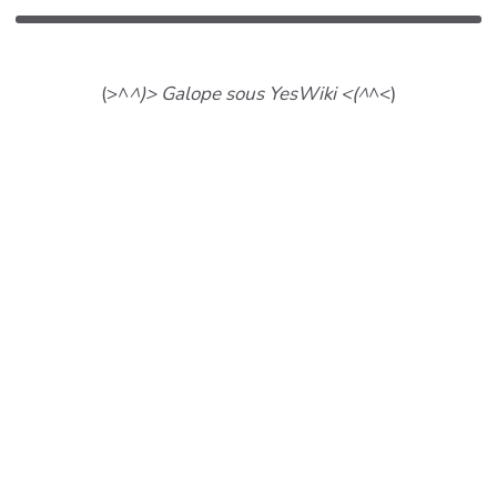
(>^
^)> Galope sous YesWiki <(^
^<)