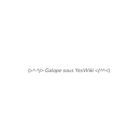
(>^
^)> Galope sous YesWiki <(^
^<)